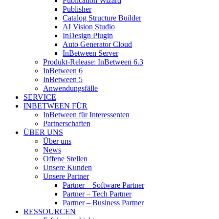
Publication Wizard
Publisher
Catalog Structure Builder
AI Vision Studio
InDesign Plugin
Auto Generator Cloud
InBetween Server
Produkt-Release: InBetween 6.3
InBetween 6
InBetween 5
Anwendungsfälle
SERVICE
INBETWEEN FÜR
InBetween für Interessenten
Partnerschaften
ÜBER UNS
Über uns
News
Offene Stellen
Unsere Kunden
Unsere Partner
Partner – Software Partner
Partner – Tech Partner
Partner – Business Partner
RESSOURCEN