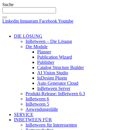
Suche
Linkedin
Instagram
Facebook
Youtube
DIE LÖSUNG
InBetween – Die Lösung
Die Module
Planner
Publication Wizard
Publisher
Catalog Structure Builder
AI Vision Studio
InDesign Plugin
Auto Generator Cloud
InBetween Server
Produkt-Release: InBetween 6.3
InBetween 6
InBetween 5
Anwendungsfälle
SERVICE
INBETWEEN FÜR
InBetween für Interessenten