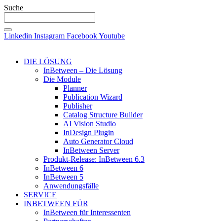
Suche
Linkedin
Instagram
Facebook
Youtube
DIE LÖSUNG
InBetween – Die Lösung
Die Module
Planner
Publication Wizard
Publisher
Catalog Structure Builder
AI Vision Studio
InDesign Plugin
Auto Generator Cloud
InBetween Server
Produkt-Release: InBetween 6.3
InBetween 6
InBetween 5
Anwendungsfälle
SERVICE
INBETWEEN FÜR
InBetween für Interessenten