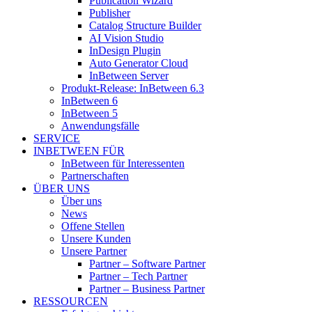
Publication Wizard
Publisher
Catalog Structure Builder
AI Vision Studio
InDesign Plugin
Auto Generator Cloud
InBetween Server
Produkt-Release: InBetween 6.3
InBetween 6
InBetween 5
Anwendungsfälle
SERVICE
INBETWEEN FÜR
InBetween für Interessenten
Partnerschaften
ÜBER UNS
Über uns
News
Offene Stellen
Unsere Kunden
Unsere Partner
Partner – Software Partner
Partner – Tech Partner
Partner – Business Partner
RESSOURCEN